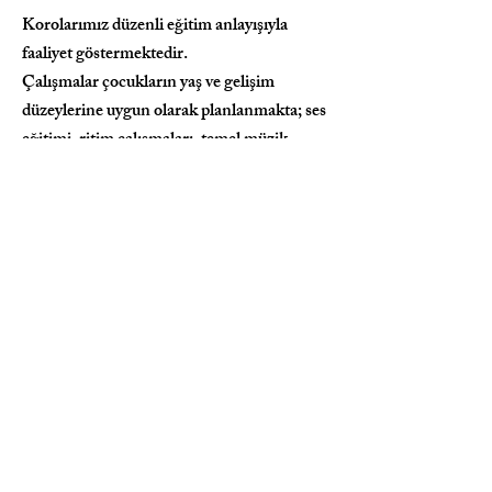
Korolarımız düzenli eğitim anlayışıyla
faaliyet göstermektedir.
Çalışmalar çocukların yaş ve gelişim
düzeylerine uygun olarak planlanmakta; ses
eğitimi, ritim çalışmaları, temel müzik
eğitimi, kulak eğitimi, sahne disiplini ve çok
sesli müziğe hazırlık alanlarında
gerçekleştirilmektedir.
Dönem boyunca çocuklarımız;
Konserlerde,
Festivallerde,
Özel etkinliklerde,
Sosyal sorumluluk projelerinde
sahne alma
ve deneyim kazanma fırsatı bulmaktadır.
Son Başvuru Tarihi