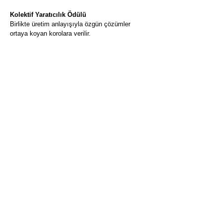
Kolektif Yaratıcılık Ödülü
Birlikte üretim anlayışıyla özgün çözümler
ortaya koyan korolara verilir.
Onur Kurulunun Değerlendirme Kriterleri
Onur Kurulu, koroların icralarını ses bütünlüğü
ve denge, akış ve uyum, anlatım açıklığı,
dinamik zenginlik ve değerlendirme notları
başlıkları altında değerlendirecektir. Bu
değerlendirme performans esnasında yapılacak
olup değerlendirme sonucu kapanış töreninde
sadece koro şefi ya da temsilcisine iletilecektir.
Burada amaç, koro müziği icrasında koroların
hangi alanlarda gelişim gösterebileceğine
yönelik katkı sağlamaktır. Onur kurulunun
değerlendirmeleri sonucunda uygun gördükleri
korolara onur ödülleri verilecektir;
Suna Kan Onur Ödülü
Leyla Gencer Onur Ödülü
Semiha Berksoy Onur Ödülü
Ayla Erduran Onur Ödülü
Verda Erman Onur Ödülü
Ferhunde Erkin Onur Ödülü