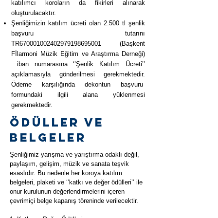
katılımcı koroların da fikirleri alınarak
oluşturulacaktır.
Şenliğimizin katılım ücreti olan 2.500 tl şenlik
başvuru tutarını
TR670001002402979198695001 (Başkent
Fİlarmoni Müzik Eğitim ve Araştırma Derneği)
iban numarasına ‘’Şenlik Katılım Ücreti’’
açıklamasıyla gönderilmesi gerekmektedir.
Ödeme karşılığında dekontun başvuru
formundaki ilgili alana yüklenmesi
gerekmektedir.
Ödüller ve
belgeler
Şenliğimiz yarışma ve yarıştırma odaklı değil,
paylaşım, gelişim, müzik ve sanata teşvik
esaslıdır. Bu nedenle her koroya katılım
belgeleri, plaketi ve ‘’katkı ve değer ödülleri’’ ile
onur kurulunun değerlendirmelerini içeren
çevrimiçi belge kapanış töreninde verilecektir.