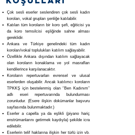
Koşulları
Çok sesli eserler seslendiren çok sesli kadın
koroları, vokal grupları şenliğe katılabilir.
Katılan tüm koroların bir koro şefi, eğiticisi ya
da koro temsilcisi eşliğinde sahne alması
gereklidir.
Ankara ve Türkiye genelindeki tüm kadın
koroları/vokal toplulukları katılım sağlayabilir.
Özellikle Ankara dışından katılım sağlayacak
olan koroların konaklama ve yol masrafları
kendilerince karşılanacaktır.
Koroların repertuvarları evrensel ve ulusal
eserlerden oluşabilir. Ancak katılımcı koroların
TPKKŞ için bestelenmiş olan ‘’Ben Kadınım’’
adlı eseri repertuvarında bulundurması
zorunludur. (Esere ilişkin dokümanlar başvuru
sayfasında bulunmaktadır.)
Eserler a capella ya da eşlikli (piyano hariç
enstrümanlarını getirmek kaydıyla) şekilde icra
edilebilir.
Eserlerin telif haklarına ilişkin her türlü izin vb.